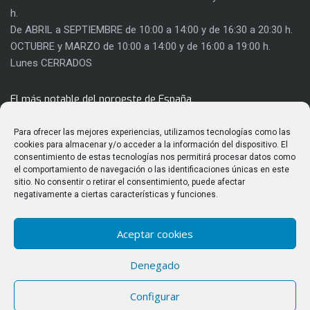
h.
De ABRIL a SEPTIEMBRE de 10:00 a 14:00 y de 16:30 a 20:30 h.
OCTUBRE y MARZO de 10:00 a 14:00 y de 16:00 a 19:00 h.
Lunes CERRADOS
El más notable del noroeste de España
Con 8.000 metros cuadrados de extensión, el Castillo de los
Para ofrecer las mejores experiencias, utilizamos tecnologías como las
Templarios es mucho más que una fortaleza. Su rehabilitación
cookies para almacenar y/o acceder a la información del dispositivo. El
consentimiento de estas tecnologías nos permitirá procesar datos como
ha permitido sacar a la luz gran parte de su riqueza
el comportamiento de navegación o las identificaciones únicas en este
arquitectónica y utilizar parte de sus salas para actividades
sitio. No consentir o retirar el consentimiento, puede afectar
culturales.
negativamente a ciertas características y funciones.
Aceptar cookies
ÚLTIMAS PUBLICACIONES
Denegado
Observación del eclipse solar total del 12 de agosto de 2026
Configurar
desde el Castillo de los Templarios