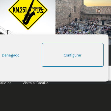
Denegado
Configurar
S
CONSULTA
tal del 12
Edades del Castillo
illo de
Visita al Castillo
Eventos
Actualidad
Enclave
da
Más información