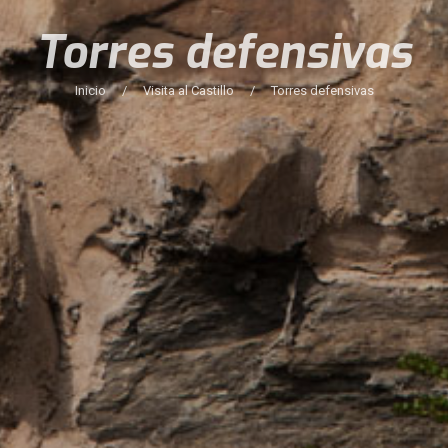
Torres defensivas
Inicio
/
Visita al Castillo
/
Torres defensivas