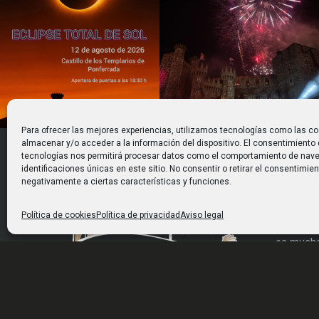
Para ofrecer las mejores experiencias, utilizamos tecnologías como las co
almacenar y/o acceder a la información del dispositivo. El consentimiento
tecnologías nos permitirá procesar datos como el comportamiento de nave
identificaciones únicas en este sitio. No consentir o retirar el consentimie
El más n
negativamente a ciertas características y funciones.
Con 8.00
Política de cookies
Política de privacidad
Aviso legal
extensión
es mucho
rehabilit
gran part
HORARIO
utilizar 
De NOVIEMBRE a FEBRERO de 10:00 a
actividad