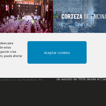
okies para
 de estas
Aceptar cookies
gación o las
nto, puede afectar
otable del noroeste de España
ÚLTIMAS PUBLICACIONE
0 metros cuadrados de
Observación del eclipse solar to
, el Castillo de los Templarios
de agosto de 2026 desde el Cast
 más que una fortaleza. Su
los Templarios
ación ha permitido sacar a la luz
e de su riqueza arquitectónica y
Semana Templaria de Ponferra
parte de sus salas para
es culturales.