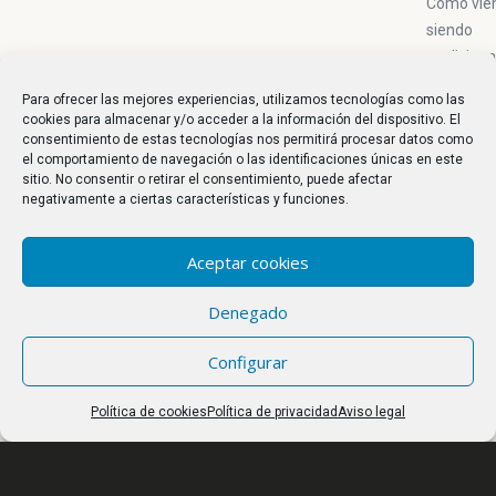
Como vie
siendo
tradiciona
la cena
Para ofrecer las mejores experiencias, utilizamos tecnologías como las
templaria
cookies para almacenar y/o acceder a la información del dispositivo. El
del vierne
consentimiento de estas tecnologías nos permitirá procesar datos como
el comportamiento de navegación o las identificaciones únicas en este
completa
sitio. No consentir o retirar el consentimiento, puede afectar
aforo en e
negativamente a ciertas características y funciones.
Castillo d
los
Aceptar cookies
Templario
Denegado
FED
Configurar
FED son l
siglas del
Política de cookies
Política de privacidad
Aviso legal
Festival E
Demencia
se celebr