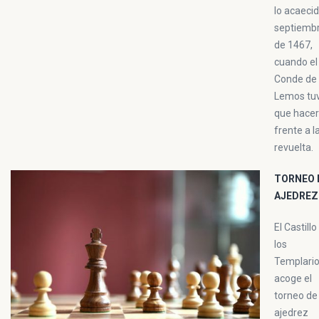
lo acaeci
septiemb
de 1467,
cuando el
Conde de
Lemos tu
que hacer
frente a l
revuelta.
TORNEO 
AJEDREZ
El Castillo
los
Templari
acoge el
torneo de
ajedrez