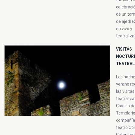
celebraci
de un tor
de ajedre
en vivo y
teatraliza
VISITAS
NOCTUR
TEATRAL
Las noche
verano re
las visitas
teatraliza
Castillo d
Templario
compañía
teatro Co
Gatón ame