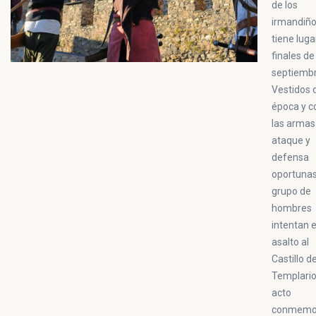
de los
irmandiñ
tiene luga
finales de
septiembr
Vestidos 
época y c
las armas
ataque y
defensa
oportunas
grupo de
hombres
intentan e
asalto al
Castillo d
Templarios
acto
conmemo