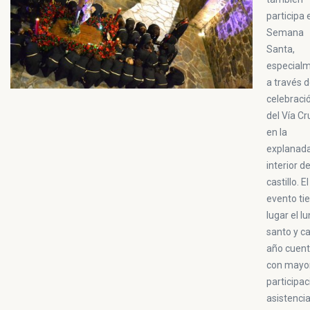
participa 
Semana
Santa,
especial
a través d
celebraci
del Vía Cr
en la
explanad
interior de
castillo. El
evento ti
lugar el l
santo y c
año cuen
con mayo
participac
asistencia