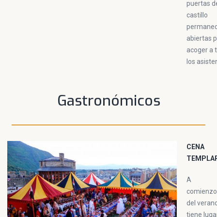
puertas d
castillo
permane
abiertas 
acoger a 
los asiste
Gastronómicos
CENA
TEMPLAR
A
comienzo
del veran
tiene luga