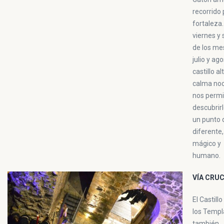
recorrido 
fortaleza.
viernes y
de los me
julio y ago
castillo al
calma noc
nos permi
descubrir
un punto 
diferente
mágico y
humano.
VÍA CRUC
El Castillo
los Templ
también