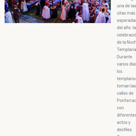
una de la
citas más
esperada
del año: la
celebraci
de la Noc
Templaria
Durante
varios día
los
templario
toman las
calles de
Ponferra
con
diferente
actos y
desfiles.