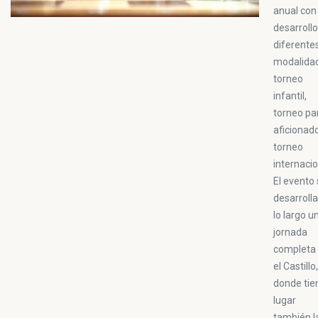
anual con
desarroll
diferente
modalida
torneo
infantil,
torneo pa
aficionad
torneo
internacio
El evento
desarrolla
lo largo u
jornada
completa
el Castillo,
donde tie
lugar
también l