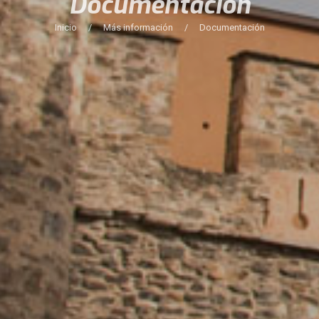
Documentación
Inicio
/
Más información
/
Documentación