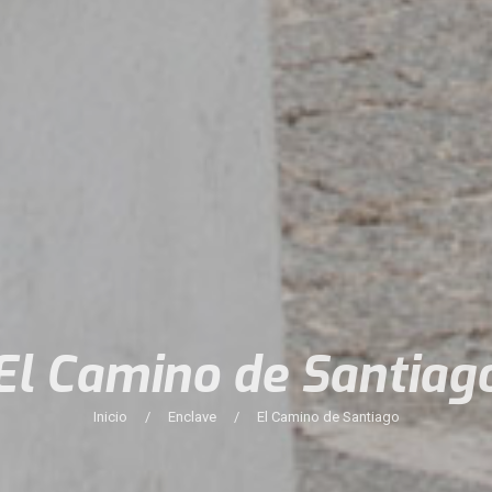
El Camino de Santiag
Inicio
/
Enclave
/
El Camino de Santiago