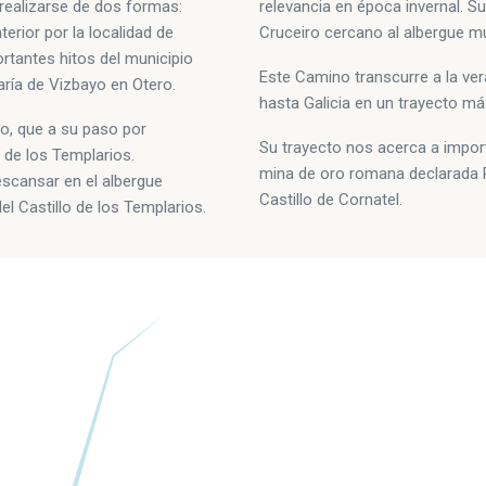
 realizarse de dos formas:
relevancia en época invernal. S
erior por la localidad de
Cruceiro cercano al albergue mu
rtantes hitos del municipio
Este Camino transcurre a la vera 
ría de Vizbayo en Otero.
hasta Galicia en un trayecto má
no, que a su paso por
Su trayecto nos acerca a impor
o de los Templarios.
mina de oro romana declarada P
scansar en el albergue
Castillo de Cornatel.
l Castillo de los Templarios.