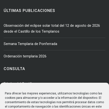
ÚLTIMAS PUBLICACIONES
Observación del eclipse solar total del 12 de agosto de 2026
desde el Castillo de los Templarios
Semana Templaria de Ponferrada
Ordenación templaria 2026
CONSULTA
Edades del Castillo
Visita al Castillo
Para ofrecer las mejores experiencias, utilizamos tecnologías como las
Eventos
cookies para almacenar y/o acceder a la información del dispositivo. El
Actualidad
consentimiento de estas tecnologías nos permitirá procesar datos como
Enclave
el comportamiento de navegación o las identificaciones únicas en este