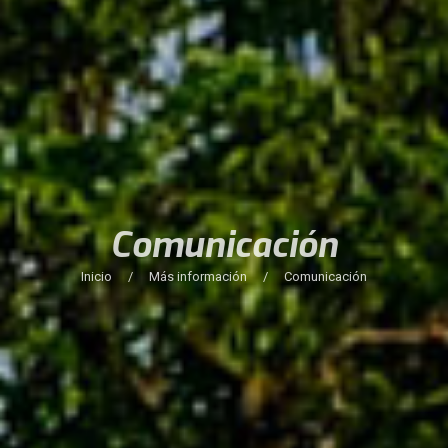
Comunicación
Inicio
/
Más información
/
Comunicación