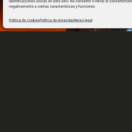
identificaciones únicas en este sitio. No consentir o retirar el consentimie
negativamente a ciertas características y funciones.
Política de cookies
Política de privacidad
Aviso legal
El más n
Con 8.00
extensión
es mucho
rehabilit
gran part
HORARIO
utilizar 
De NOVIEMBRE a FEBRERO de 10:00 a
actividad
14:00 y de 16:00 a 18:00 h.