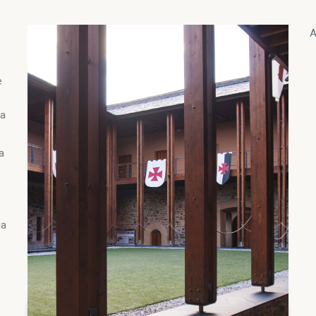
A
e
ra
a
ga