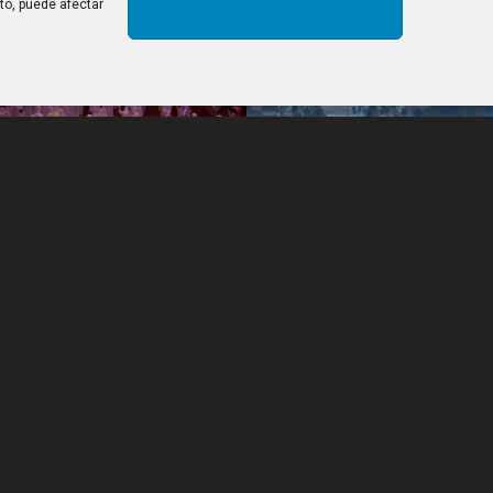
nto, puede afectar
otable del noroeste de España
ÚLTIMAS PUBLICACIONE
0 metros cuadrados de
Observación del eclipse solar to
, el Castillo de los Templarios
de agosto de 2026 desde el Cast
 más que una fortaleza. Su
los Templarios
ación ha permitido sacar a la luz
e de su riqueza arquitectónica y
Semana Templaria de Ponferra
parte de sus salas para
es culturales.
Ordenación templaria 2026