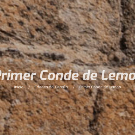
rimer Conde de Lem
Inicio
/
Edades del Castillo
/
Primer Conde de Lemos