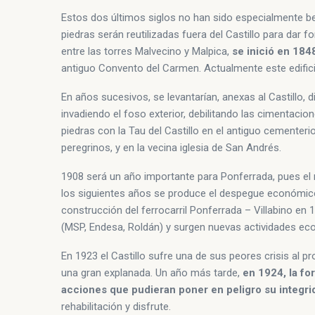
Estos dos últimos siglos no han sido especialmente be
piedras serán reutilizadas fuera del Castillo para dar fo
entre las torres Malvecino y Malpica,
se inició en 184
antiguo Convento del Carmen. Actualmente este edificio
En años sucesivos, se levantarían, anexas al Castillo,
invadiendo el foso exterior, debilitando las cimentacio
piedras con la Tau del Castillo en el antiguo cementeri
peregrinos, y en la vecina iglesia de San Andrés.
1908 será un año importante para Ponferrada, pues el 
los siguientes años se produce el despegue económico y
construcción del ferrocarril Ponferrada – Villabino en
(MSP, Endesa, Roldán) y surgen nuevas actividades econ
En 1923 el Castillo sufre una de sus peores crisis al p
una gran explanada. Un año más tarde,
en 1924, la fo
acciones que pudieran poner en peligro su integri
rehabilitación y disfrute.