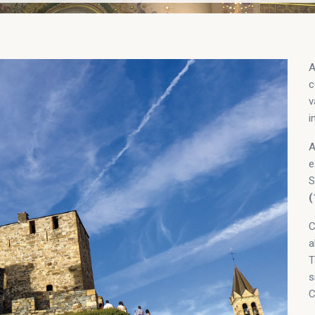
A
c
v
i
A
e
S
(
C
a
T
s
C