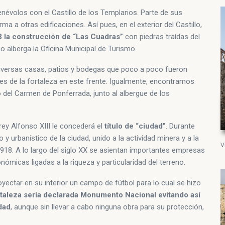
névolos con el Castillo de los Templarios. Parte de sus
rma a otras edificaciones. Así pues, en el exterior del Castillo,
8 la construcción de “Las Cuadras”
con piedras traídas del
 alberga la Oficina Municipal de Turismo.
 diversas casas, patios y bodegas que poco a poco fueron
nes de la fortaleza en este frente. Igualmente, encontramos
o del Carmen de Ponferrada, junto al albergue de los
rey Alfonso XIII le concederá el
título de “ciudad”
. Durante
 urbanístico de la ciudad, unido a la actividad minera y a la
V
 1918. A lo largo del siglo XX se asientan importantes empresas
ómicas ligadas a la riqueza y particularidad del terreno.
royectar en su interior un campo de fútbol para lo cual se hizo
rtaleza sería declarada Monumento Nacional evitando así
dad
, aunque sin llevar a cabo ninguna obra para su protección,