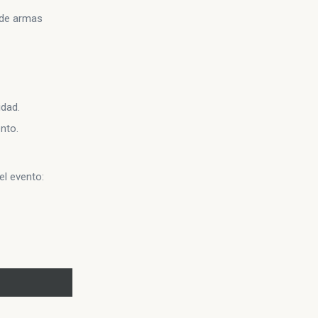
 de armas
idad.
nto.
el evento: