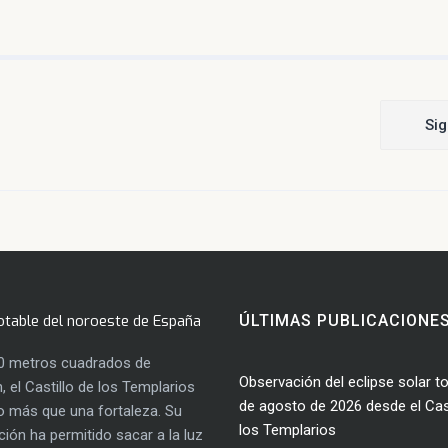
Sig
otable del noroeste de España
ÚLTIMAS PUBLICACIONE
0 metros cuadrados de
Observación del eclipse solar to
, el Castillo de los Templarios
de agosto de 2026 desde el Cast
 más que una fortaleza. Su
los Templarios
ación ha permitido sacar a la luz