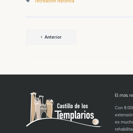
recreación histórica
Navegación
Anterior
de
entradas
El más n
Con 8.00
extensión
es mucho
rehabilit