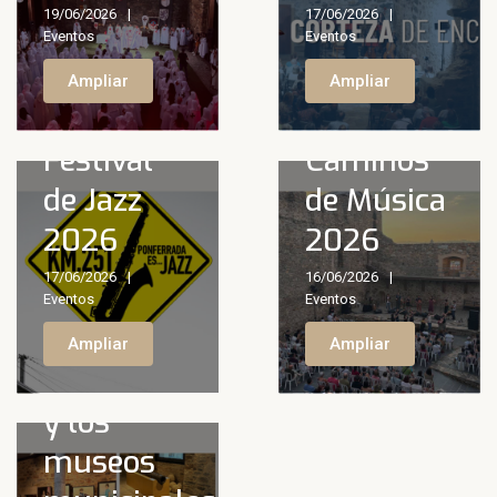
Noviembre
19/06/2026
17/06/2026
Eventos
Eventos
cultural
Ampliar
Ampliar
en
Ponferrada:
Festival
Caminos
música,
de Jazz
de Música
teatro y
2026
2026
arte en el
17/06/2026
16/06/2026
Castillo de
Eventos
Eventos
los
Ampliar
Ampliar
Templarios
y los
museos