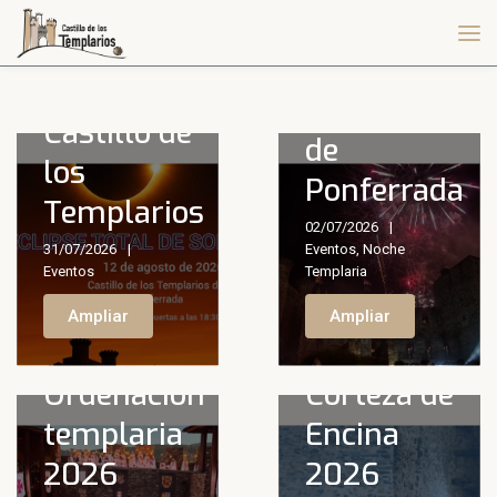
agosto de
2026
Semana
desde el
Templaria
Castillo de
de
los
Ponferrada
Templarios
02/07/2026
31/07/2026
Eventos
,
Noche
Eventos
Templaria
Ampliar
Ampliar
Ordenación
Corteza de
templaria
Encina
2026
2026