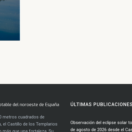
otable del noroeste de España
ÚLTIMAS PUBLICACIONE
0 metros cuadrados de
Observación del eclipse solar to
, el Castillo de los Templarios
de agosto de 2026 desde el Cast
 más que una fortaleza. Su