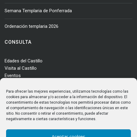
Semana Templaria de Ponferrada
Ordenación templaria 2026
CONSULTA
Edades del Castillo
Visita al Castillo
Eventos
Actualidad
Enclave
Para ofrecer las mejores experiencias, utilizamos tecnologías como las
Más información
cookies para almacenar y/o acceder a la información del dispositivo. El
consentimiento de estas tecnologías nos permitirá procesar datos como
Consultas
el comportamiento de navegación o las identificaciones únicas en este
Horarios y tarifas
sitio. No consentir o retirar el consentimiento, puede afectar
negativamente a ciertas características y funciones.
Aceptar cookies