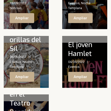
19/09/2022
Eventos
,
Noche
Noticias
Templaria
Ponsferrata
Ampliar
Ampliar
nuevo
espacio a
orillas del
El joven
Sil
Hamlet
08/06/2022
Eventos
,
Noche
04/05/2022
Templaria
Eventos
Programación
Ampliar
Ampliar
de enero
en el
Teatro