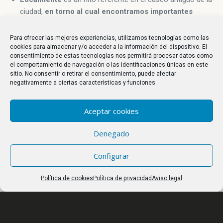
ciudad,
en torno al cual encontramos importantes
edificios monumentales
: iglesia de San Andrés, las
Cuadras (Oficina de Turismo), Casa de los Escudos (Museo
Para ofrecer las mejores experiencias, utilizamos tecnologías como las
de la Radio), Plaza y Basílica de la Encina, convento de la
cookies para almacenar y/o acceder a la información del dispositivo. El
consentimiento de estas tecnologías nos permitirá procesar datos como
Purísima Concepción, antigua Cárcel (Museo del Bierzo),
el comportamiento de navegación o las identificaciones únicas en este
calle y Torre del Reloj, Ayuntamiento y antigua plaza de las
sitio. No consentir o retirar el consentimiento, puede afectar
Eras.
negativamente a ciertas características y funciones.
Aceptar cookies
Denegado
Configurar
Últimas publicaciones
Política de cookies
Política de privacidad
Aviso legal