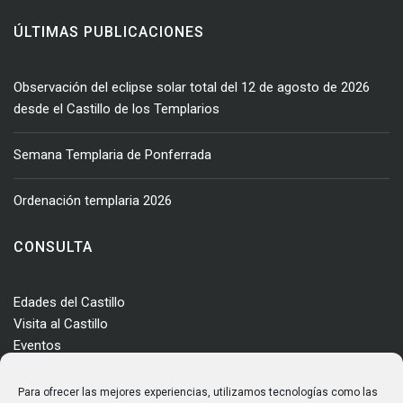
ÚLTIMAS PUBLICACIONES
Observación del eclipse solar total del 12 de agosto de 2026
desde el Castillo de los Templarios
Semana Templaria de Ponferrada
Ordenación templaria 2026
CONSULTA
Edades del Castillo
Visita al Castillo
Eventos
Actualidad
Enclave
Para ofrecer las mejores experiencias, utilizamos tecnologías como las