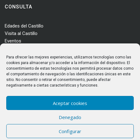
CONSULTA
Edades del Castillo
Visita al Castillo
Eventos
Actualidad
Enclave
Para ofrecer las mejores experiencias, utilizamos tecnologías como las
Más información
cookies para almacenar y/o acceder a la información del dispositivo. El
consentimiento de estas tecnologías nos permitirá procesar datos como
Consultas
el comportamiento de navegación o las identificaciones únicas en este
Horarios y tarifas
sitio. No consentir o retirar el consentimiento, puede afectar
negativamente a ciertas características y funciones.
Aceptar cookies
Denegado
© Castillo de los Templarios. Todos los derechos reservados
Configurar