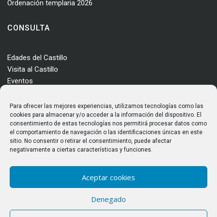
Ordenación templaria 2026
CONSULTA
Edades del Castillo
Visita al Castillo
Eventos
Actualidad
Enclave
Para ofrecer las mejores experiencias, utilizamos tecnologías como las
cookies para almacenar y/o acceder a la información del dispositivo. El
Más información
consentimiento de estas tecnologías nos permitirá procesar datos como
Consultas
el comportamiento de navegación o las identificaciones únicas en este
Horarios y tarifas
sitio. No consentir o retirar el consentimiento, puede afectar
negativamente a ciertas características y funciones.
Aceptar cookies
Denegado
© Castillo de los Templarios. Todos los derechos reservados