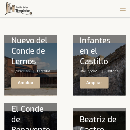
El Castillo
Reyes e
Nuevo del
Infantes
Conde de
en el
Lemos
Castillo
28/09/2022
Historia
05/05/2021
Historia
Ampliar
Ampliar
El Conde
de
Beatriz de
Benavente
Castro