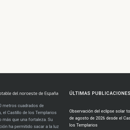
otable del noroeste de España
ÚLTIMAS PUBLICACIONE
0 metros cuadrados de
Observación del eclipse solar to
, el Castillo de los Templarios
de agosto de 2026 desde el Cast
 más que una fortaleza. Su
los Templarios
ación ha permitido sacar a la luz