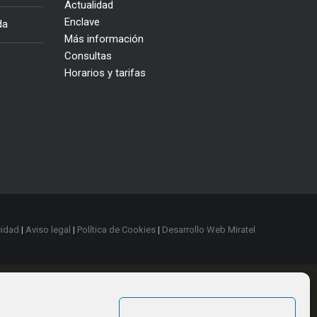
Actualidad
Enclave
da
Más información
Consultas
Horarios y tarifas
cidad
|
Aviso legal
|
Política de Cookies
|
Desarrollo Web Miratel