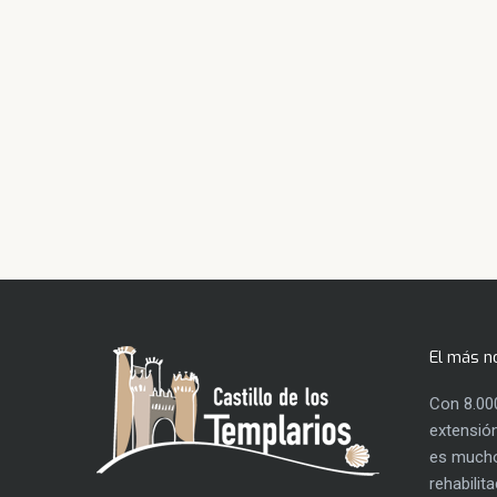
El más n
Con 8.00
extensión
es mucho
rehabilit