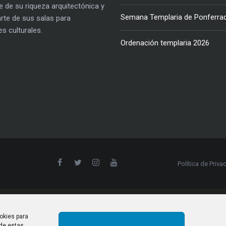
e de su riqueza arquitectónica y
Semana Templaria de Ponferra
parte de sus salas para
es culturales.
Ordenación templaria 2026
Política de Priva
okies para
 de estas