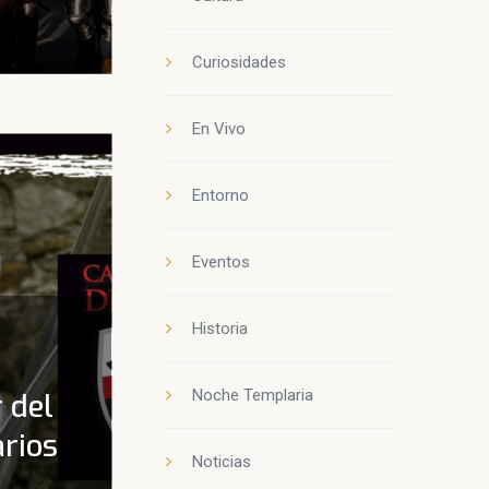
Curiosidades
En Vivo
Entorno
Eventos
Historia
n
Noche Templaria
r del
arios
Noticias