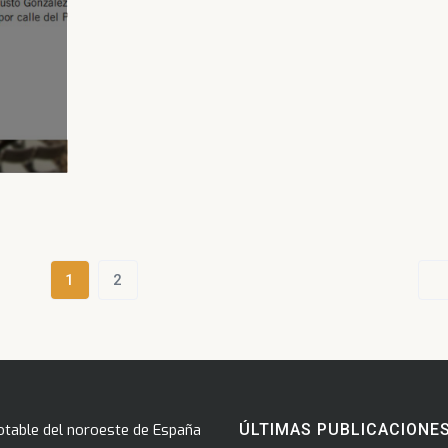
1
2
otable del noroeste de España
ÚLTIMAS PUBLICACIONE