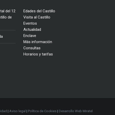
tal del 12
Edades del Castillo
illo de
Visita al Castillo
Eventos
Actualidad
Enclave
da
Más información
Consultas
Horarios y tarifas
cidad
|
Aviso legal
|
Política de Cookies
|
Desarrollo Web Miratel