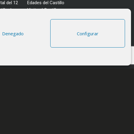
tal del 12
Edades del Castillo
illo de
Visita al Castillo
Eventos
Actualidad
Enclave
da
Denegado
Configurar
Más información
Consultas
Horarios y tarifas
cidad
|
Aviso legal
|
Política de Cookies
|
Desarrollo Web Miratel