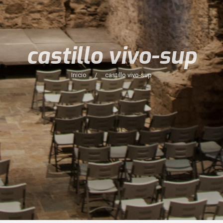
castillo vivo-sup
Inicio
/
castillo vivo-sup