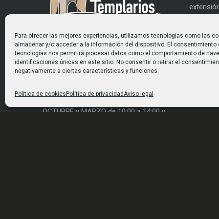
extensión
es mucho
rehabilit
Para ofrecer las mejores experiencias, utilizamos tecnologías como las co
gran part
HORARIO
almacenar y/o acceder a la información del dispositivo. El consentimiento
utilizar 
tecnologías nos permitirá procesar datos como el comportamiento de nave
identificaciones únicas en este sitio. No consentir o retirar el consentimie
De NOVIEMBRE a FEBRERO de 10:00 a
actividad
negativamente a ciertas características y funciones.
14:00 y de 16:00 a 18:00 h.
De ABRIL a SEPTIEMBRE de 10:00 a
Política de cookies
Política de privacidad
Aviso legal
14:00 y de 16:30 a 20:30 h.
OCTUBRE y MARZO de 10:00 a 14:00 y
de 16:00 a 19:00 h.
Lunes CERRADOS
© Castillo de los Templarios. Todos los derechos reservados