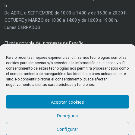
h.
De ABRIL a SEPTIEMBRE de 10:00 a 14:00 y de 16:30 a 20:30 h.
OCTUBRE y MARZO de 10:00 a 14:00 y de 16:00 a 19:00 h.
Lunes CERRADOS
El más notable del noroeste de España
Con 8.000 metros cuadrados de extensión, el Castillo de los
Para ofrecer las mejores experiencias, utilizamos tecnologías como las
Templarios es mucho más que una fortaleza. Su rehabilitación
cookies para almacenar y/o acceder a la información del dispositivo. El
consentimiento de estas tecnologías nos permitirá procesar datos como
ha permitido sacar a la luz gran parte de su riqueza
el comportamiento de navegación o las identificaciones únicas en este
arquitectónica y utilizar parte de sus salas para actividades
sitio. No consentir o retirar el consentimiento, puede afectar
culturales.
negativamente a ciertas características y funciones.
Aceptar cookies
ÚLTIMAS PUBLICACIONES
Denegado
Observación del eclipse solar total del 12 de agosto de 2026
Configurar
desde el Castillo de los Templarios