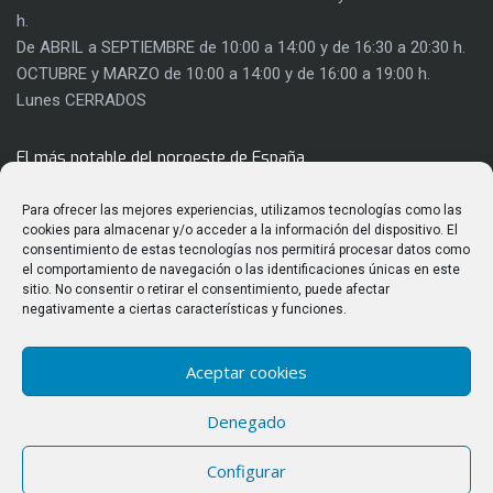
h.
De ABRIL a SEPTIEMBRE de 10:00 a 14:00 y de 16:30 a 20:30 h.
OCTUBRE y MARZO de 10:00 a 14:00 y de 16:00 a 19:00 h.
Lunes CERRADOS
El más notable del noroeste de España
Con 8.000 metros cuadrados de extensión, el Castillo de los
Para ofrecer las mejores experiencias, utilizamos tecnologías como las
Templarios es mucho más que una fortaleza. Su rehabilitación
cookies para almacenar y/o acceder a la información del dispositivo. El
consentimiento de estas tecnologías nos permitirá procesar datos como
ha permitido sacar a la luz gran parte de su riqueza
el comportamiento de navegación o las identificaciones únicas en este
arquitectónica y utilizar parte de sus salas para actividades
sitio. No consentir o retirar el consentimiento, puede afectar
culturales.
negativamente a ciertas características y funciones.
Aceptar cookies
ÚLTIMAS PUBLICACIONES
Denegado
Observación del eclipse solar total del 12 de agosto de 2026
Configurar
desde el Castillo de los Templarios