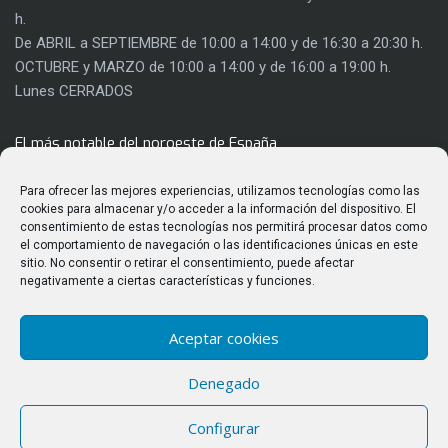
h.
De ABRIL a SEPTIEMBRE de 10:00 a 14:00 y de 16:30 a 20:30 h.
OCTUBRE y MARZO de 10:00 a 14:00 y de 16:00 a 19:00 h.
Lunes CERRADOS
El más notable del noroeste de España
Con 8.000 metros cuadrados de extensión, el Castillo de los
Para ofrecer las mejores experiencias, utilizamos tecnologías como las
Templarios es mucho más que una fortaleza. Su rehabilitación
cookies para almacenar y/o acceder a la información del dispositivo. El
consentimiento de estas tecnologías nos permitirá procesar datos como
ha permitido sacar a la luz gran parte de su riqueza
el comportamiento de navegación o las identificaciones únicas en este
arquitectónica y utilizar parte de sus salas para actividades
sitio. No consentir o retirar el consentimiento, puede afectar
culturales.
negativamente a ciertas características y funciones.
Aceptar cookies
ÚLTIMAS PUBLICACIONES
Denegado
Observación del eclipse solar total del 12 de agosto de 2026
Configurar
desde el Castillo de los Templarios