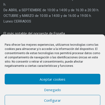
h.
De ABRIL a SEPTIEMBRE de 10:00 a 14:00 y de 16:30 a 20:30 h.
OCTUBRE y MARZO de 10:00 a 14:00 y de 16:00 a 19:00 h.
Lunes CERRADOS
El más notable del noroeste de España
Con 8.000 metros cuadrados de extensión, el Castillo de los
Para ofrecer las mejores experiencias, utilizamos tecnologías como las
Templarios es mucho más que una fortaleza. Su rehabilitación
cookies para almacenar y/o acceder a la información del dispositivo. El
consentimiento de estas tecnologías nos permitirá procesar datos como
ha permitido sacar a la luz gran parte de su riqueza
el comportamiento de navegación o las identificaciones únicas en este
arquitectónica y utilizar parte de sus salas para actividades
sitio. No consentir o retirar el consentimiento, puede afectar
culturales.
negativamente a ciertas características y funciones.
Aceptar cookies
ÚLTIMAS PUBLICACIONES
Denegado
Observación del eclipse solar total del 12 de agosto de 2026
Configurar
desde el Castillo de los Templarios