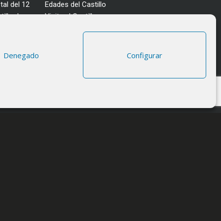
tal del 12
Edades del Castillo
illo de
Visita al Castillo
Eventos
Actualidad
Enclave
da
Denegado
Configurar
Más información
Consultas
Horarios y tarifas
cidad
|
Aviso legal
|
Política de Cookies
|
Desarrollo Web Miratel