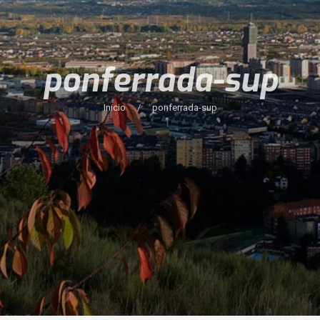
ponferrada-sup
Inicio
/
ponferrada-sup