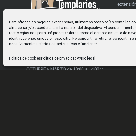
extensión
es mucho
rehabilit
Para ofrecer las mejores experiencias, utilizamos tecnologías como las co
gran part
HORARIO
almacenar y/o acceder a la información del dispositivo. El consentimiento
utilizar 
tecnologías nos permitirá procesar datos como el comportamiento de nave
identificaciones únicas en este sitio. No consentir o retirar el consentimie
De NOVIEMBRE a FEBRERO de 10:00 a
actividad
negativamente a ciertas características y funciones.
14:00 y de 16:00 a 18:00 h.
De ABRIL a SEPTIEMBRE de 10:00 a
Política de cookies
Política de privacidad
Aviso legal
14:00 y de 16:30 a 20:30 h.
OCTUBRE y MARZO de 10:00 a 14:00 y
de 16:00 a 19:00 h.
Lunes CERRADOS
© Castillo de los Templarios. Todos los derechos reservados