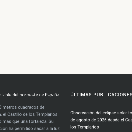
otable del noroeste de España
ÚLTIMAS PUBLICACIONE
0 metros cuadrados de
Observación del eclipse solar to
, el Castillo de los Templarios
de agosto de 2026 desde el Cast
 más que una fortaleza. Su
los Templarios
ación ha permitido sacar a la luz