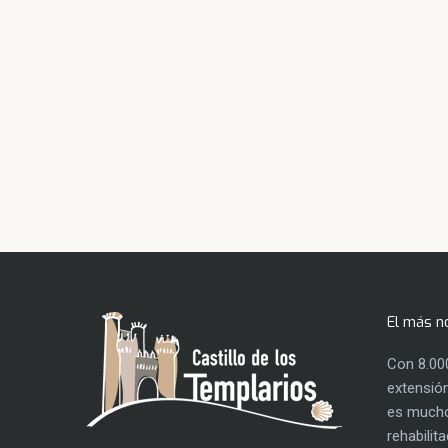
El más n
Con 8.00
extensión
es mucho
rehabilit