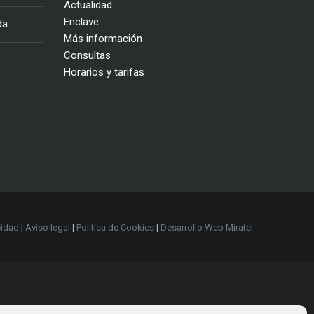
Actualidad
Enclave
da
Más información
Consultas
Horarios y tarifas
cidad
|
Aviso legal
|
Política de Cookies
|
Desarrollo Web Miratel