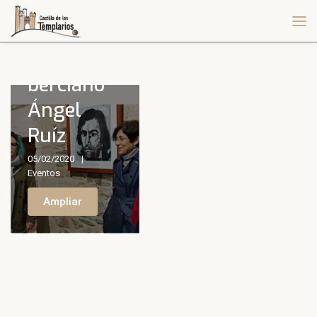
Artista
berciano
Ángel
Ruíz
05/02/2020
Eventos
Ampliar