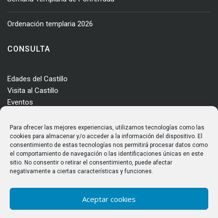
Ordenación templaria 2026
CONSULTA
Edades del Castillo
Visita al Castillo
Eventos
Actualidad
Enclave
Para ofrecer las mejores experiencias, utilizamos tecnologías como las
Más información
cookies para almacenar y/o acceder a la información del dispositivo. El
consentimiento de estas tecnologías nos permitirá procesar datos como
Consultas
el comportamiento de navegación o las identificaciones únicas en este
Horarios y tarifas
sitio. No consentir o retirar el consentimiento, puede afectar
negativamente a ciertas características y funciones.
Aceptar cookies