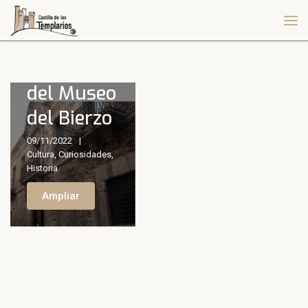
25 años
desde la
creación
del Museo
del Bierzo
09/11/2022
Cultura
,
Curiosidades
,
Historia
Ampliar