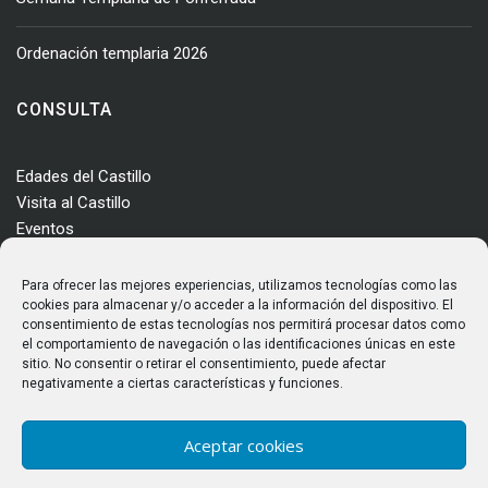
Ordenación templaria 2026
CONSULTA
Edades del Castillo
Visita al Castillo
Eventos
Actualidad
Enclave
Para ofrecer las mejores experiencias, utilizamos tecnologías como las
Más información
cookies para almacenar y/o acceder a la información del dispositivo. El
consentimiento de estas tecnologías nos permitirá procesar datos como
Consultas
el comportamiento de navegación o las identificaciones únicas en este
Horarios y tarifas
sitio. No consentir o retirar el consentimiento, puede afectar
negativamente a ciertas características y funciones.
Aceptar cookies