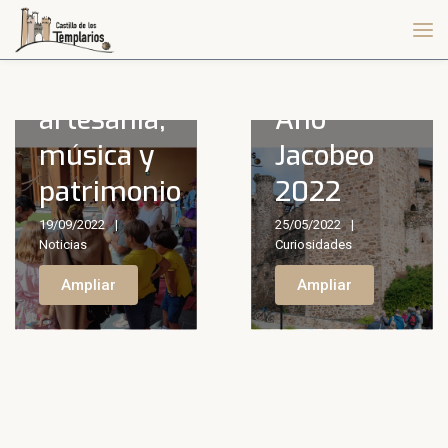
de
semana
de
artesanía,
Año
música y
Jacobeo
patrimonio
2022
19/09/2022
25/05/2022
Noticias
Curiosidades
Ampliar
Ampliar