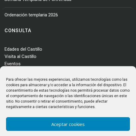
Ordenación templaria 2026
CONSULTA
Edades del Castillo
Visita al Castillo
Eventos
Actualidad
Enclave
Para ofrecer las mejores experiencias, utilizamos tecnologías como las
Más información
cookies para almacenar y/o acceder a la información del dispositivo. El
consentimiento de estas tecnologías nos permitirá procesar datos como
Consultas
el comportamiento de navegación o las identificaciones únicas en este
Horarios y tarifas
sitio. No consentir o retirar el consentimiento, puede afectar
negativamente a ciertas características y funciones.
Aceptar cookies