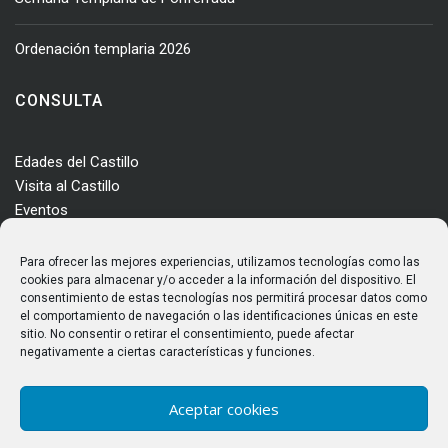
Ordenación templaria 2026
CONSULTA
Edades del Castillo
Visita al Castillo
Eventos
Actualidad
Enclave
Para ofrecer las mejores experiencias, utilizamos tecnologías como las
Más información
cookies para almacenar y/o acceder a la información del dispositivo. El
consentimiento de estas tecnologías nos permitirá procesar datos como
Consultas
el comportamiento de navegación o las identificaciones únicas en este
Horarios y tarifas
sitio. No consentir o retirar el consentimiento, puede afectar
negativamente a ciertas características y funciones.
Aceptar cookies