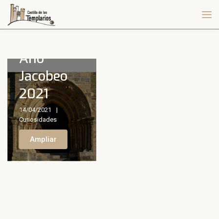
Año
Jacobeo
2021
14/04/2021
Curiosidades
Ampliar