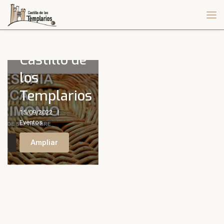
música y
patrimonio
en el
Castillo de
los
Templarios
15/09/2022
Eventos
Ampliar