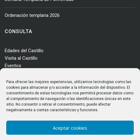
Ordenación templaria 2026
CONSULTA
Edades del Castillo
Visita al Castillo
Eventos
Actualidad
Enclave
Para ofrecer las mejores experiencias, utilizamos tecnologías como las
Más información
cookies para almacenar y/o acceder a la información del dispositivo. El
consentimiento de estas tecnologías nos permitirá procesar datos como
Consultas
el comportamiento de navegación o las identificaciones únicas en este
Horarios y tarifas
sitio. No consentir o retirar el consentimiento, puede afectar
negativamente a ciertas características y funciones.
Aceptar cookies