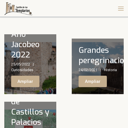
Año
Jacobeo
Grandes
2022
peregrinacio
25/05/2022
Curiosidades
24/02/2021
Historia
Red
Ampliar
Ampliar
Nacional
de
Castillos y
Palacios