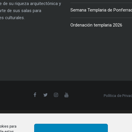
e de su riqueza arquitectónica y
Semana Templaria de Ponferra
parte de sus salas para
es culturales.
Ordenación templaria 2026
Política de Priva
okies para
 de estas