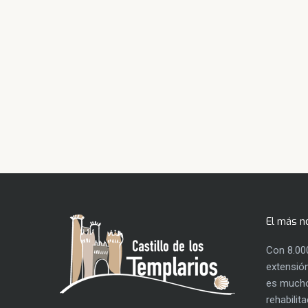
El más n
Con 8.00
extensión
es mucho
rehabilit