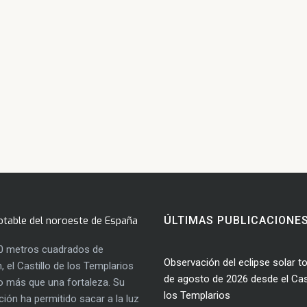
otable del noroeste de España
ÚLTIMAS PUBLICACIONE
0 metros cuadrados de
Observación del eclipse solar to
, el Castillo de los Templarios
de agosto de 2026 desde el Cast
 más que una fortaleza. Su
los Templarios
ación ha permitido sacar a la luz