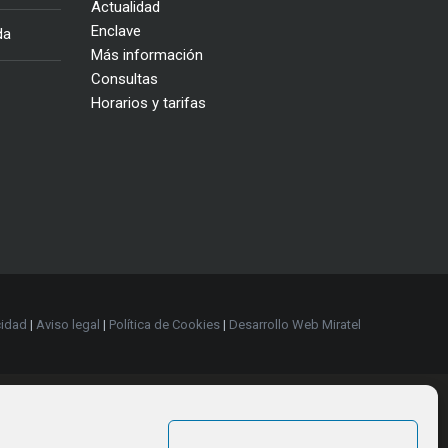
Actualidad
Enclave
da
Más información
Consultas
Horarios y tarifas
cidad
|
Aviso legal
|
Política de Cookies
|
Desarrollo Web Miratel