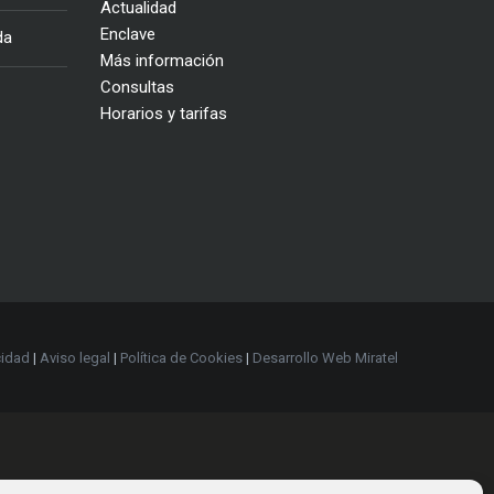
Actualidad
Enclave
da
Más información
Consultas
Horarios y tarifas
cidad
|
Aviso legal
|
Política de Cookies
|
Desarrollo Web Miratel