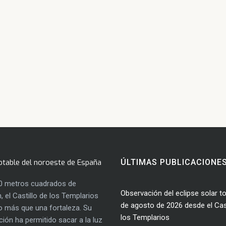
otable del noroeste de España
ÚLTIMAS PUBLICACIONE
0 metros cuadrados de
Observación del eclipse solar to
, el Castillo de los Templarios
de agosto de 2026 desde el Cast
 más que una fortaleza. Su
los Templarios
ación ha permitido sacar a la luz