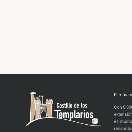
El más n
Con 8.00
extensión
es mucho
rehabilit