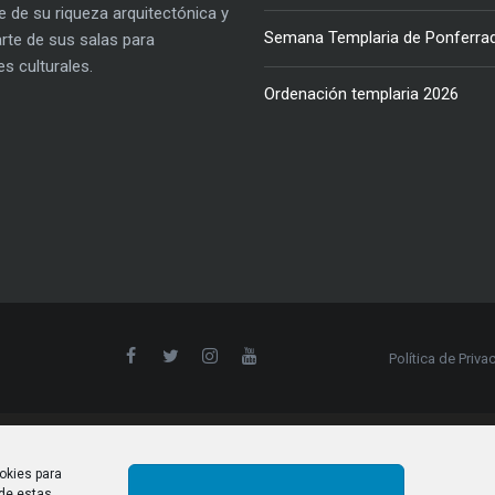
e de su riqueza arquitectónica y
Semana Templaria de Ponferra
parte de sus salas para
es culturales.
Ordenación templaria 2026
Política de Priva
okies para
 de estas