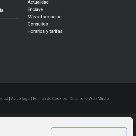
Actualidad
Enclave
da
Más información
Consultas
Horarios y tarifas
cidad
|
Aviso legal
|
Política de Cookies
|
Desarrollo Web Miratel