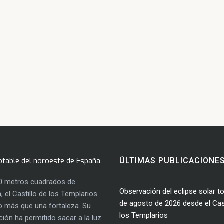
otable del noroeste de España
ÚLTIMAS PUBLICACIONE
0 metros cuadrados de
Observación del eclipse solar to
, el Castillo de los Templarios
de agosto de 2026 desde el Cast
 más que una fortaleza. Su
los Templarios
ación ha permitido sacar a la luz