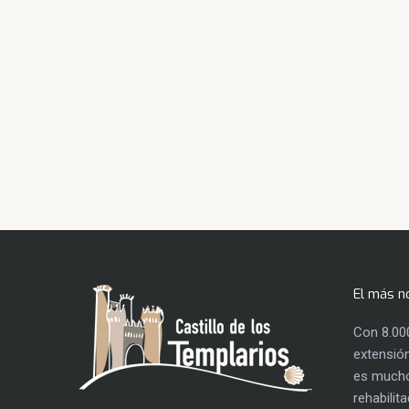
El más n
Con 8.00
extensión
es mucho
rehabilit