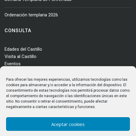
Ordenación templaria 2026
CONSULTA
Edades del Castillo
Visita al Castillo
Eventos
Actualidad
Enclave
Para ofrecer las mejores experiencias, utilizamos tecnologías como las
Más información
cookies para almacenar y/o acceder a la información del dispositivo. El
consentimiento de estas tecnologías nos permitirá procesar datos como
Consultas
el comportamiento de navegación o las identificaciones únicas en este
Horarios y tarifas
sitio. No consentir o retirar el consentimiento, puede afectar
negativamente a ciertas características y funciones.
Aceptar cookies