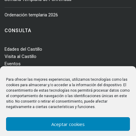
Ordenación templaria 2026
CONSULTA
Edades del Castillo
Visita al Castillo
Eventos
Actualidad
Enclave
Para ofrecer las mejores experiencias, utilizamos tecnologías como las
Más información
cookies para almacenar y/o acceder a la información del dispositivo. El
consentimiento de estas tecnologías nos permitirá procesar datos como
Consultas
el comportamiento de navegación o las identificaciones únicas en este
Horarios y tarifas
sitio. No consentir o retirar el consentimiento, puede afectar
negativamente a ciertas características y funciones.
Aceptar cookies