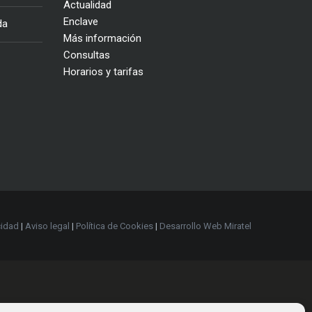
Actualidad
Enclave
da
Más información
Consultas
Horarios y tarifas
cidad
|
Aviso legal
|
Política de Cookies
|
Desarrollo Web Miratel