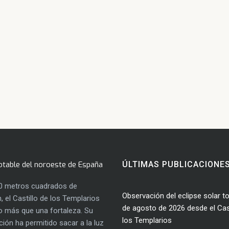
otable del noroeste de España
ÚLTIMAS PUBLICACIONE
0 metros cuadrados de
Observación del eclipse solar to
, el Castillo de los Templarios
de agosto de 2026 desde el Cast
 más que una fortaleza. Su
los Templarios
ación ha permitido sacar a la luz