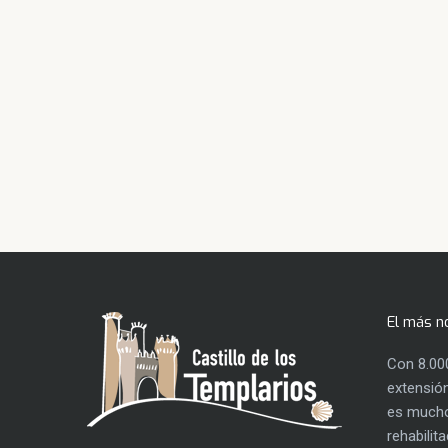
El más n
Con 8.00
extensión
es mucho
rehabilit