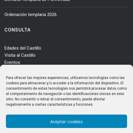
Ordenación templaria 2026
CONSULTA
Edades del Castillo
Visita al Castillo
Eventos
Actualidad
Enclave
Para ofrecer las mejores experiencias, utilizamos tecnologías como las
Más información
cookies para almacenar y/o acceder a la información del dispositivo. El
consentimiento de estas tecnologías nos permitirá procesar datos como
Consultas
el comportamiento de navegación o las identificaciones únicas en este
Horarios y tarifas
sitio. No consentir o retirar el consentimiento, puede afectar
negativamente a ciertas características y funciones.
Aceptar cookies