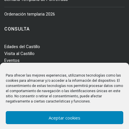
Ordenación templaria 2026
CONSULTA
Edades del Castillo
Visita al Castillo
Eventos
Actualidad
Enclave
Para ofrecer las mejores experiencias, utilizamos tecnologías como las
Más información
cookies para almacenar y/o acceder a la información del dispositivo. El
consentimiento de estas tecnologías nos permitirá procesar datos como
Consultas
el comportamiento de navegación o las identificaciones únicas en este
Horarios y tarifas
sitio. No consentir o retirar el consentimiento, puede afectar
negativamente a ciertas características y funciones.
Aceptar cookies