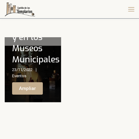
música y
libros en
el Castillo
y en los
Museos
Municipales
23/11/2022
Eventos
Ampliar