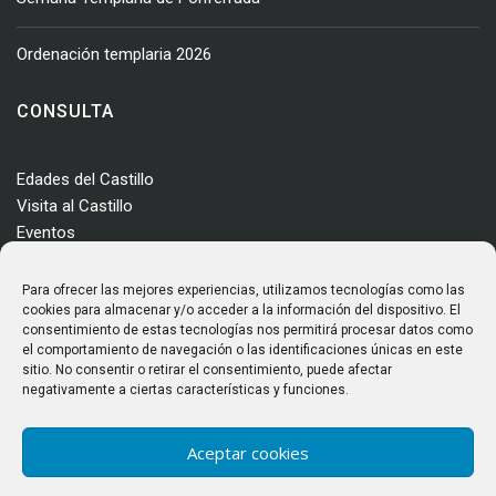
Ordenación templaria 2026
CONSULTA
Edades del Castillo
Visita al Castillo
Eventos
Actualidad
Enclave
Para ofrecer las mejores experiencias, utilizamos tecnologías como las
Más información
cookies para almacenar y/o acceder a la información del dispositivo. El
consentimiento de estas tecnologías nos permitirá procesar datos como
Consultas
el comportamiento de navegación o las identificaciones únicas en este
Horarios y tarifas
sitio. No consentir o retirar el consentimiento, puede afectar
negativamente a ciertas características y funciones.
Aceptar cookies