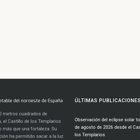
otable del noroeste de España
ÚLTIMAS PUBLICACIONE
0 metros cuadrados de
Observación del eclipse solar to
, el Castillo de los Templarios
de agosto de 2026 desde el Cast
 más que una fortaleza. Su
los Templarios
ación ha permitido sacar a la luz