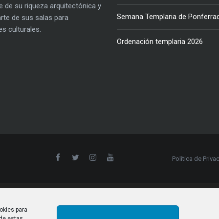
e de su riqueza arquitectónica y
Semana Templaria de Ponferra
parte de sus salas para
es culturales.
Ordenación templaria 2026
Política de Priva
okies para
 de estas