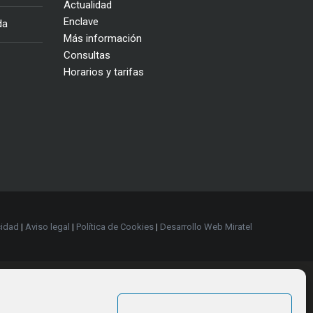
Actualidad
Enclave
da
Más información
Consultas
Horarios y tarifas
cidad
|
Aviso legal
|
Política de Cookies
|
Desarrollo Web Miratel