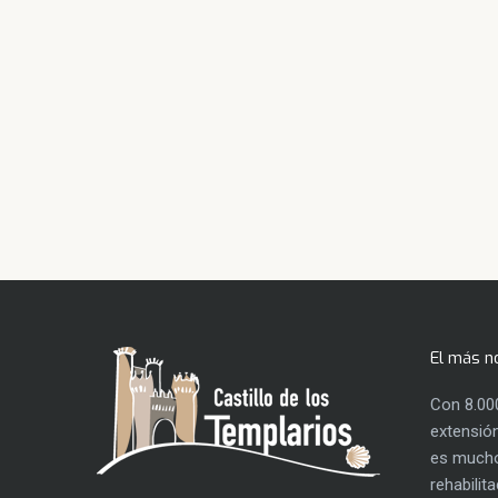
El más n
Con 8.00
extensión
es mucho
rehabilit