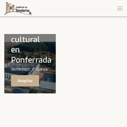
Cultural,
un nuevo
espacio
cultural
en
Ponferrada
06/09/2023
Cultura
Ampliar