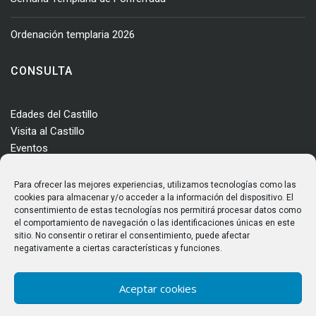
Ordenación templaria 2026
CONSULTA
Edades del Castillo
Visita al Castillo
Eventos
Actualidad
Enclave
Para ofrecer las mejores experiencias, utilizamos tecnologías como las
Más información
cookies para almacenar y/o acceder a la información del dispositivo. El
consentimiento de estas tecnologías nos permitirá procesar datos como
Consultas
el comportamiento de navegación o las identificaciones únicas en este
Horarios y tarifas
sitio. No consentir o retirar el consentimiento, puede afectar
negativamente a ciertas características y funciones.
Aceptar cookies