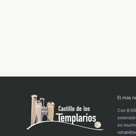
El más n
Con 8.00
extensión
es mucho
rehabilit