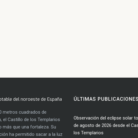
otable del noroeste de España
ÚLTIMAS PUBLICACIONE
0 metros cuadrados de
Observación del eclipse solar to
, el Castillo de los Templarios
de agosto de 2026 desde el Cast
 más que una fortaleza. Su
los Templarios
ación ha permitido sacar a la luz