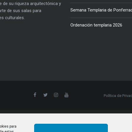
e de su riqueza arquitectónica y
Semana Templaria de Ponferra
parte de sus salas para
es culturales.
Ordenación templaria 2026
Política de Priva
okies para
 de estas