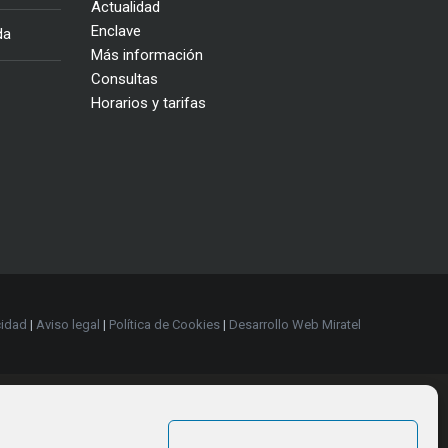
Actualidad
Enclave
da
Más información
Consultas
Horarios y tarifas
cidad
|
Aviso legal
|
Política de Cookies
|
Desarrollo Web Miratel