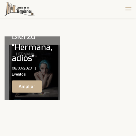
Exposición
Museo del
Bierzo
“Hermana,
adiós”
08/03/2023
Eventos
Ampliar