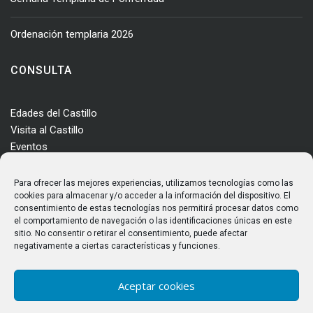
Ordenación templaria 2026
CONSULTA
Edades del Castillo
Visita al Castillo
Eventos
Actualidad
Enclave
Para ofrecer las mejores experiencias, utilizamos tecnologías como las
Más información
cookies para almacenar y/o acceder a la información del dispositivo. El
consentimiento de estas tecnologías nos permitirá procesar datos como
Consultas
el comportamiento de navegación o las identificaciones únicas en este
Horarios y tarifas
sitio. No consentir o retirar el consentimiento, puede afectar
negativamente a ciertas características y funciones.
Aceptar cookies