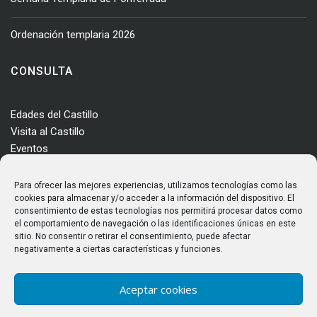
Ordenación templaria 2026
CONSULTA
Edades del Castillo
Visita al Castillo
Eventos
Actualidad
Enclave
Para ofrecer las mejores experiencias, utilizamos tecnologías como las
Más información
cookies para almacenar y/o acceder a la información del dispositivo. El
consentimiento de estas tecnologías nos permitirá procesar datos como
Consultas
el comportamiento de navegación o las identificaciones únicas en este
Horarios y tarifas
sitio. No consentir o retirar el consentimiento, puede afectar
negativamente a ciertas características y funciones.
Aceptar cookies