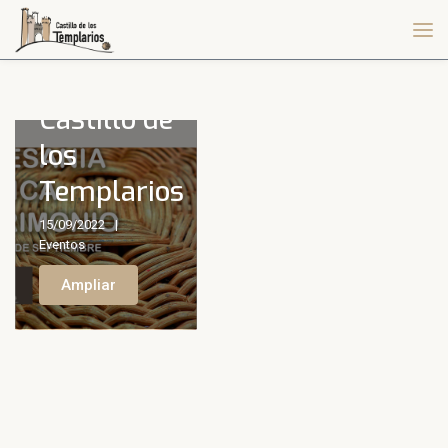
música y
patrimonio
en el
Castillo de
los
Templarios
15/09/2022
Eventos
Ampliar