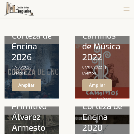
Corteza de
Caminos
Encina
de Música
2026
2022
17/06/2026
04/07/2022
Eventos
Eventos
Ampliar
Ampliar
Primitivo
Corteza de
Álvarez
Encina
Armesto
2020